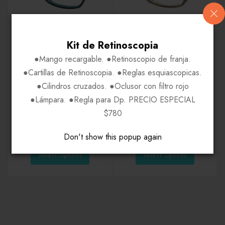
ARMAZONES
ARMAZONES
HELLO KITTY HK236
HELLO KITTY HK215
Kit de Retinoscopia
●Mango recargable. ●Retinoscopio de franja.
Precio disponible solo
Precio disponible solo
●Cartillas de Retinoscopia. ●Reglas esquiascopicas.
para usuarios
para usuarios
●Cilindros cruzados. ●Oclusor con filtro rojo
registrados.
registrados.
Regístrate por
Regístrate por
●Lámpara. ●Regla para Dp. PRECIO ESPECIAL
Whatsapp
Whatsapp
$780
Don't show this popup again
Select Options
Select Options