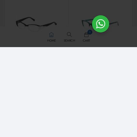
0
HOME
SEARCH
CART
ARMAZONES
ARMAZONES
Bebe BB5096
Bebe BB5103
Precio disponible solo
Precio disponible solo
para usuarios
para usuarios
registrados.
registrados.
Regístrate por
Regístrate por
Whatsapp
Whatsapp