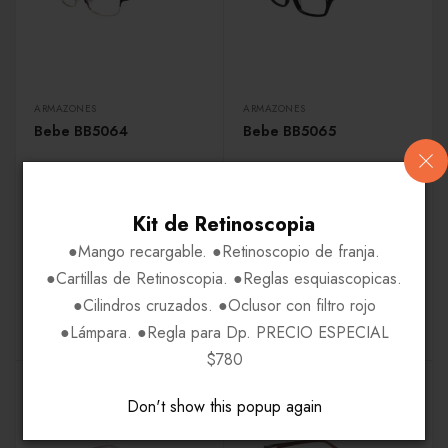
ARMAZONES
ARMAZONES
Bebe BB5064
Bebe BB5065
Precio disponible solo
Precio disponible solo
para usuarios
para usuarios
Kit de Retinoscopia
registrados.
registrados.
●Mango recargable. ●Retinoscopio de franja.
Regístrate por
Regístrate por
●Cartillas de Retinoscopia. ●Reglas esquiascopicas.
Whatsapp
Whatsapp
●Cilindros cruzados. ●Oclusor con filtro rojo
●Lámpara. ●Regla para Dp. PRECIO ESPECIAL
$780
Don't show this popup again