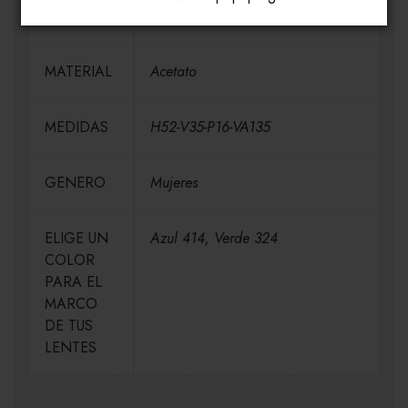
MARCA
BEBE
MATERIAL
Acetato
MEDIDAS
H52-V35-P16-VA135
GENERO
Mujeres
ELIGE UN
Azul 414, Verde 324
COLOR
PARA EL
MARCO
DE TUS
LENTES