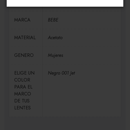
MEDIDAS
H54-V45-P17-VA135
MARCA
BEBE
MATERIAL
Acetato
GENERO
Mujeres
ELIGE UN
Negro 001 Jet
COLOR
PARA EL
MARCO
DE TUS
LENTES