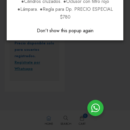
●Cilindros cruzados. ●Oclusor con filtro rojo
●Lámpara. ●Regla para Dp. PRECIO ESPECIAL
$780
GAFAS
Levis LEG1011
Don't show this popup again
Precio disponible solo
para usuarios
registrados.
Regístrate por
Whatsapp
0
HOME
SEARCH
CART