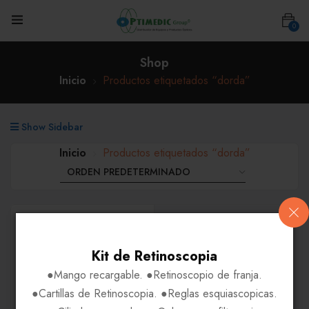
0
Shop
Inicio
Productos etiquetados “dorda”
Show Sidebar
Inicio
Productos etiquetados “dorda”
Kit de Retinoscopia
●Mango recargable. ●Retinoscopio de franja.
●Cartillas de Retinoscopia. ●Reglas esquiascopicas.