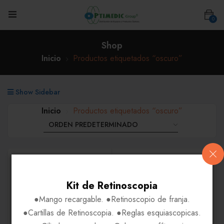
0
Shop
Inicio
Productos etiquetados “oscuro”
Show Sidebar
Inicio
Productos etiquetados “oscuro”
Kit de Retinoscopia
●Mango recargable. ●Retinoscopio de franja.
●Cartillas de Retinoscopia. ●Reglas esquiascopicas.