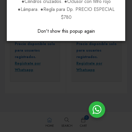
●Cilindros cruzados. ●Oclusor con filtro rojo
●Lámpara. ●Regla para Dp. PRECIO ESPECIAL
$780
GAFAS
GAFAS
Fossil FOG3109
Fossil FOG3114
Don't show this popup again
Precio disponible solo
Precio disponible solo
para usuarios
para usuarios
registrados.
registrados.
Regístrate por
Regístrate por
Whatsapp
Whatsapp
0
HOME
SEARCH
CART