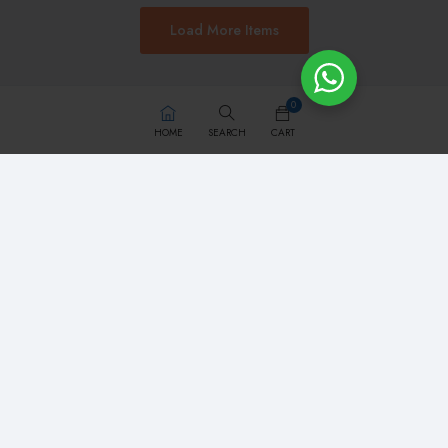
Load More Items
0
HOME
SEARCH
CART