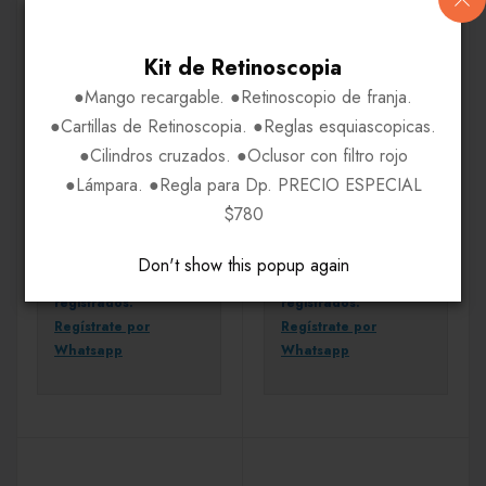
Kit de Retinoscopia
●Mango recargable. ●Retinoscopio de franja.
●Cartillas de Retinoscopia. ●Reglas esquiascopicas.
●Cilindros cruzados. ●Oclusor con filtro rojo
ARMAZONES
ARMAZONES
●Lámpara. ●Regla para Dp. PRECIO ESPECIAL
Elizabeth Arden EA1118
Enhance EN3858
$780
Precio disponible solo
Precio disponible solo
Don't show this popup again
para usuarios
para usuarios
registrados.
registrados.
Regístrate por
Regístrate por
Whatsapp
Whatsapp