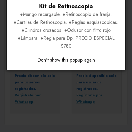
Kit de Retinoscopia
●Mango recargable. ●Retinoscopio de franja.
●Cartillas de Retinoscopia. ●Reglas esquiascopicas.
●Cilindros cruzados. ●Oclusor con filtro rojo
●Lámpara. ●Regla para Dp. PRECIO ESPECIAL
$780
ARMAZONES
ARMAZONES
Esprit ES17446
Fossil FOA7087
Don't show this popup again
Precio disponible solo
Precio disponible solo
para usuarios
para usuarios
registrados.
registrados.
Regístrate por
Regístrate por
Whatsapp
Whatsapp