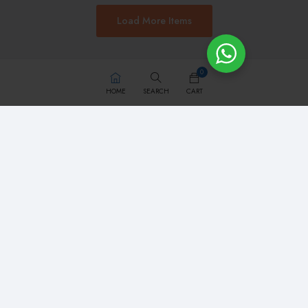
Load More Items
0
HOME
SEARCH
CART