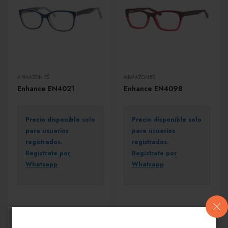
ARMAZONES
ARMAZONES
Enhance EN4021
Enhance EN4098
Precio disponible solo
Precio disponible solo
para usuarios
para usuarios
registrados.
registrados.
Regístrate por
Regístrate por
Whatsapp
Whatsapp