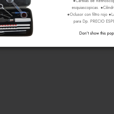
●Cartillas de Retinosco
esquiascopicas. ●Cilind
●Oclusor con filtro rojo ●
para Dp. PRECIO ESP
Don't show this po