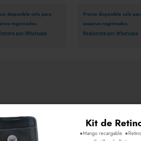
cio disponible solo para
Precio disponible solo par
arios registrados.
usuarios registrados.
ístrate por Whatsapp
Regístrate por Whatsapp
Kit de Retin
●Mango recargable. ●Retino