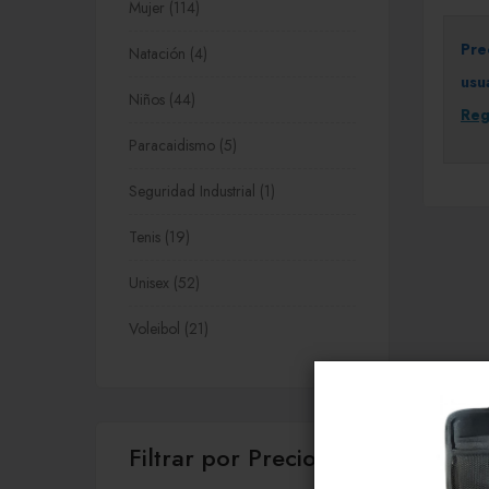
Mujer
114
Pre
Natación
4
usu
Niños
44
Reg
Paracaidismo
5
Seguridad Industrial
1
Tenis
19
Unisex
52
Voleibol
21
Filtrar por Precio