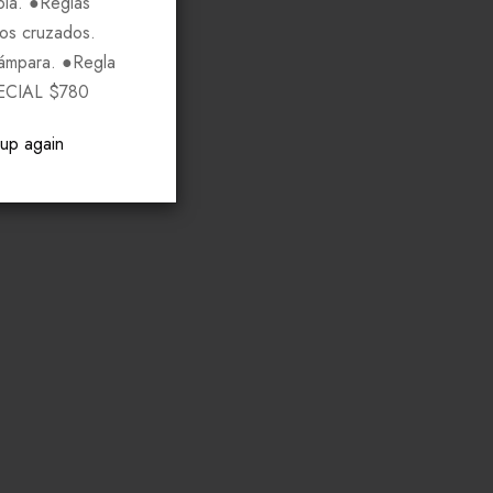
pia. ●Reglas
ros cruzados.
Lámpara. ●Regla
ECIAL $780
pup again