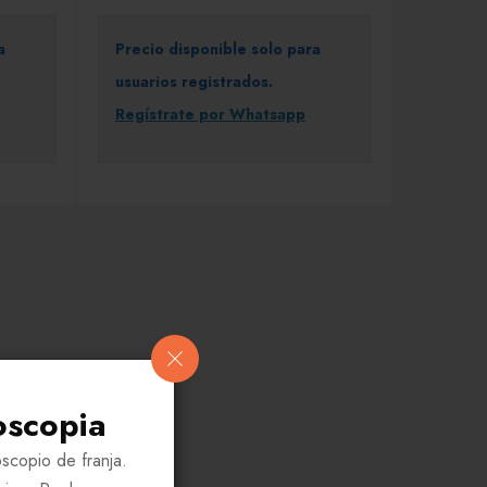
a
Precio disponible solo para
usuarios registrados.
Regístrate por Whatsapp
oscopia
scopio de franja.