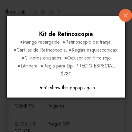
Share Link:
INFORMACIÓN ADICIONAL
Kit de Retinoscopia
●Mango recargable. ●Retinoscopio de franja.
●Cartillas de Retinoscopia. ●Reglas esquiascopicas.
MEDIDAS
H58-V46-P12-VA135
●Cilindros cruzados. ●Oclusor con filtro rojo
●Lámpara. ●Regla para Dp. PRECIO ESPECIAL
MARCA
BEBE
$780
Don't show this popup again
MATERIAL
Acetato
GENERO
Mujeres
ELIGE UN
Negro 001
COLOR