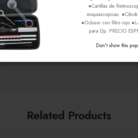
●Cartillas de Retinosco
Negro Rojo C001
esquiascopicas. ●Cilind
●Oclusor con filtro rojo ●
para Dp. PRECIO ESP
CANDIES
Don't show this po
Mujeres
Related Products