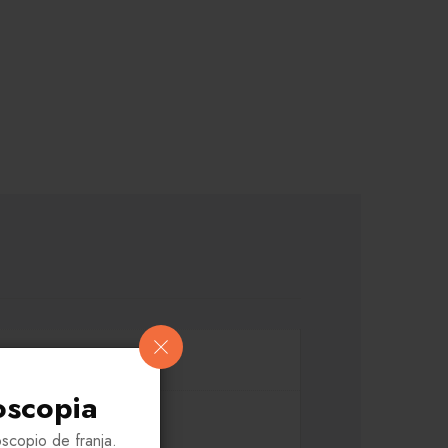
oscopia
scopio de franja.