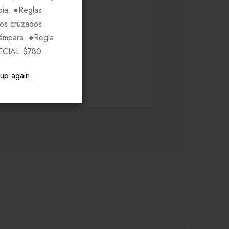
pia. ●Reglas
ros cruzados.
Lámpara. ●Regla
ECIAL $780
pup again