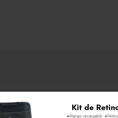
H52-V37-P18-VA135
Kit de Retin
Acetato-Metal
●Mango recargable. ●Retino