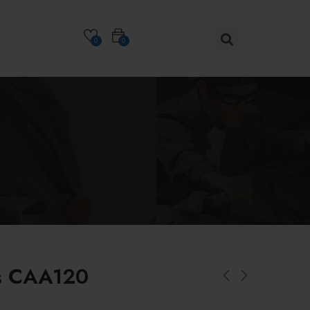
0
0
s CAA120