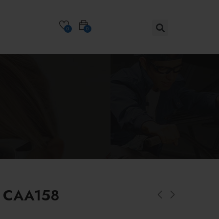
0
0
a CAA158