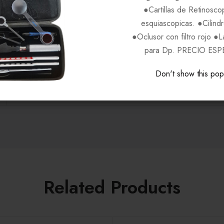
●Cartillas de Retinosco
Cafe Rojo C063
esquiascopicas. ●Cilind
●Oclusor con filtro rojo ●
para Dp. PRECIO ESP
CARRERA
Don't show this po
Unisex
Related Products