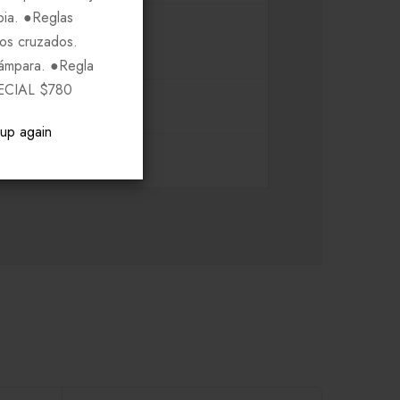
pia. ●Reglas
ros cruzados.
Lámpara. ●Regla
ECIAL $780
pup again