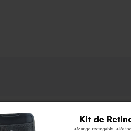
H51-V40-P18-VA140
Kit de Retin
Acetato-Metal
●Mango recargable. ●Retino