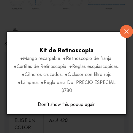
COMPARE
Share Link:
Kit de Retinoscopia
●Mango recargable. ●Retinoscopio de franja.
INFORMACIÓN ADICIONAL
●Cartillas de Retinoscopia. ●Reglas esquiascopicas.
●Cilindros cruzados. ●Oclusor con filtro rojo
●Lámpara. ●Regla para Dp. PRECIO ESPECIAL
MEDIDAS
H54-V36-P17-VA140
$780
MATERIAL
Acetato-Metal
Don't show this popup again
ELIGE UN
Azul 420
COLOR