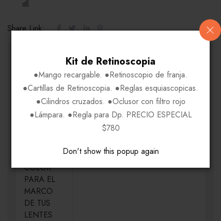
COMPARE
Share Link:
INFORMACIÓN ADICIONAL
Kit de Retinoscopia
●Mango recargable. ●Retinoscopio de franja.
●Cartillas de Retinoscopia. ●Reglas esquiascopicas.
MEDIDAS
H53-V35-P16-VA135
●Cilindros cruzados. ●Oclusor con filtro rojo
●Lámpara. ●Regla para Dp. PRECIO ESPECIAL
MATERIAL
Metal
$780
Don't show this popup again
ELIGE UN
Violeta VO
COLOR
PARA EL
MARCO
DE TUS
LENTES