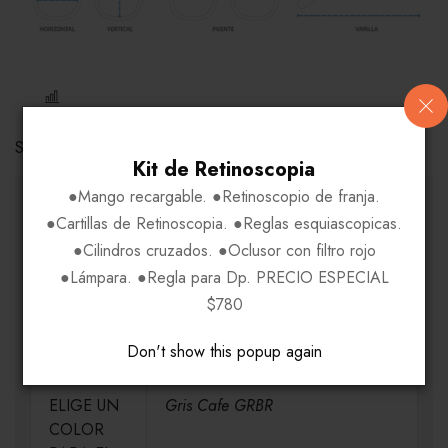
COMPARE
Share Link:
Kit de Retinoscopia
●Mango recargable. ●Retinoscopio de franja.
INFORMACIÓN ADICIONAL
●Cartillas de Retinoscopia. ●Reglas esquiascopicas.
●Cilindros cruzados. ●Oclusor con filtro rojo
●Lámpara. ●Regla para Dp. PRECIO ESPECIAL
MEDIDAS
H52-V35-P17-VA140
$780
MATERIAL
Acetato
Don't show this popup again
ELIGE UN
Gris Cafe GRBR
COLOR