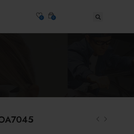
0
0
 FOA7045