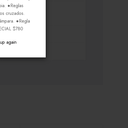
pia. ●Reglas
ros cruzados.
Lámpara. ●Regla
ECIAL $780
pup again