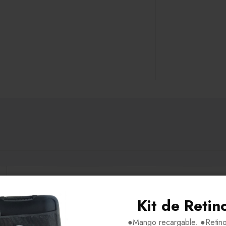
H56-V43-P15-VA145
Kit de Retin
Metal
●Mango recargable. ●Retino