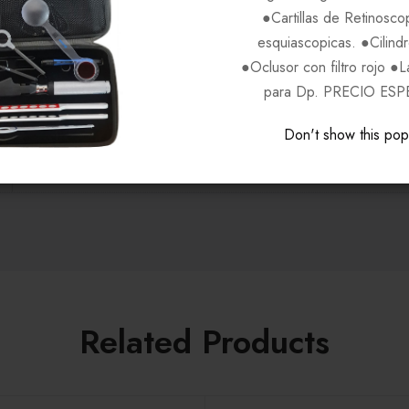
●Cartillas de Retinosco
Cafe C4IN
esquiascopicas. ●Cilind
●Oclusor con filtro rojo ●
para Dp. PRECIO ESP
FOSSIL
Don't show this po
Unisex
Related Products