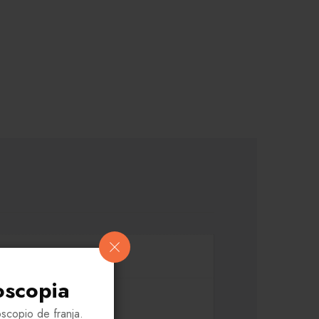
oscopia
scopio de franja.