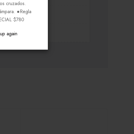
ros cruzados.
Lámpara. ●Regla
ECIAL $780
pup again