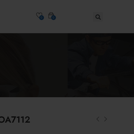
0
0
FOA7112