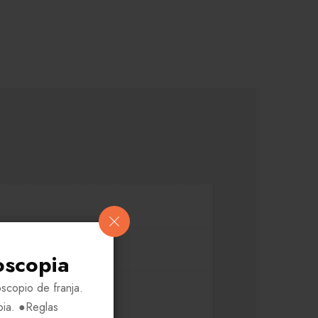
oscopia
scopio de franja.
IY1
pia. ●Reglas