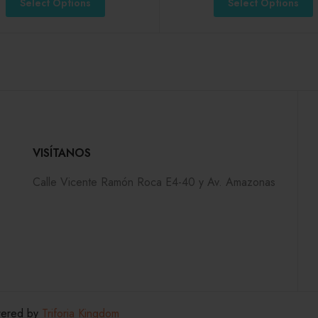
Select Options
Select Options
VISÍTANOS
Calle Vicente Ramón Roca E4-40 y Av. Amazonas
wered by
Triforia Kingdom