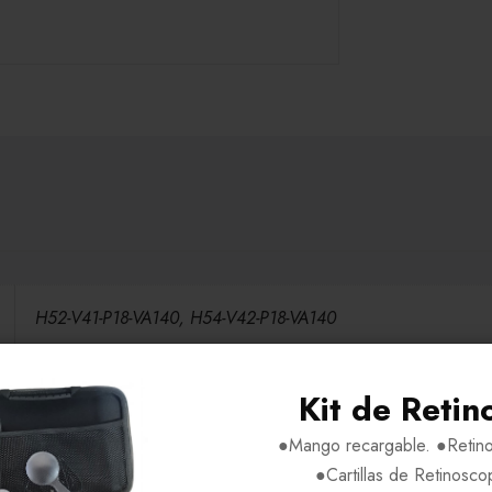
H52-V41-P18-VA140, H54-V42-P18-VA140
Acetato
Kit de Retin
●Mango recargable. ●Retino
Cafe Transparente C2T3, Negro Tortoise C807, Vino Tortoise C
●Cartillas de Retinosco