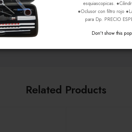
esquiascopicas. ●Cilind
●Oclusor con filtro rojo ●
FOSSIL
para Dp. PRECIO ESP
Unisex
Don't show this po
Related Products