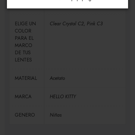
MEDIDAS
H46-V36-P16-V125
ELIGE UN
Clear Crystal C2, Pink C3
COLOR
PARA EL
MARCO
DE TUS
LENTES
MATERIAL
Acetato
MARCA
HELLO KITTY
GENERO
Niñas