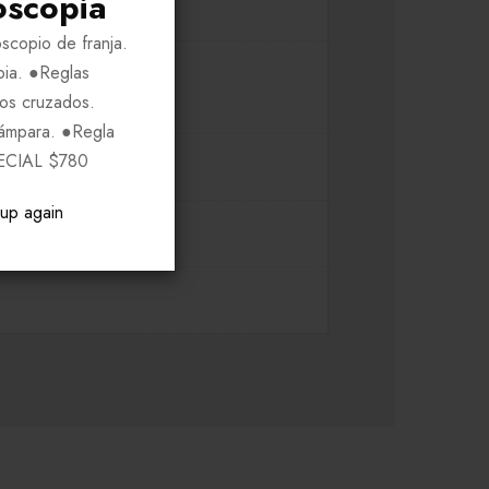
oscopia
scopio de franja.
pia. ●Reglas
ros cruzados.
Lámpara. ●Regla
ECIAL $780
pup again