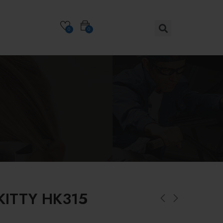
0
0
KITTY HK315