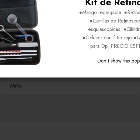
Kit de Retin
H49-V35-P16-V130
●Mango recargable. ●Retino
●Cartillas de Retinosco
Pink C2
esquiascopicas. ●Cilind
●Oclusor con filtro rojo ●
para Dp. PRECIO ESP
Acetato-Metal
Don't show this po
HELLO KITTY
Niñas