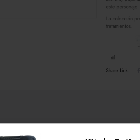
este personaje.
La colección pr
tratamientos.
COMPARE
Share Link: