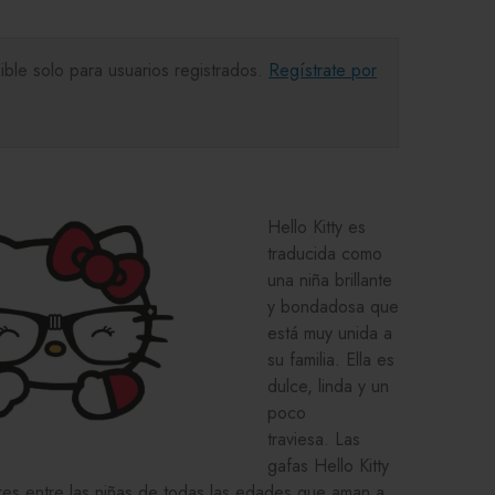
ible solo para usuarios registrados.
Regístrate por
Hello Kitty es
traducida como
una niña brillante
y bondadosa que
está muy unida a
su familia. Ella es
dulce, linda y un
poco
traviesa. Las
gafas Hello Kitty
es entre las niñas de todas las edades que aman a