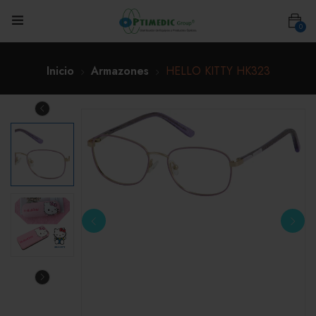
0
Inicio
Armazones
HELLO KITTY HK323