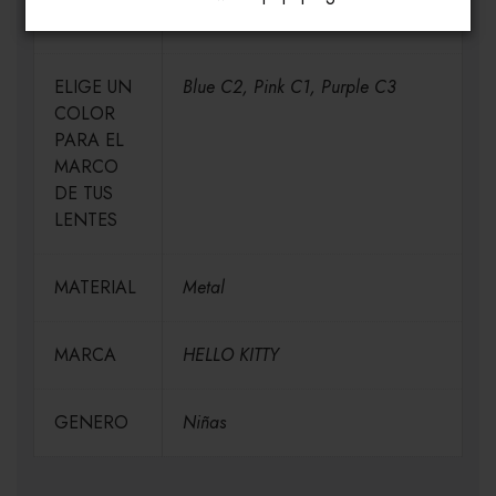
MEDIDAS
H49-V36-P16-V125
ELIGE UN
Blue C2, Pink C1, Purple C3
COLOR
PARA EL
MARCO
DE TUS
LENTES
MATERIAL
Metal
MARCA
HELLO KITTY
GENERO
Niñas