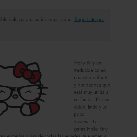
ible solo para usuarios registrados.
Regístrate por
Hello Kitty es
traducida como
una niña brillante
y bondadosa que
está muy unida a
su familia. Ella es
dulce, linda y un
poco
traviesa. Las
gafas Hello Kitty
es entre las niñas de todas las edades que aman a