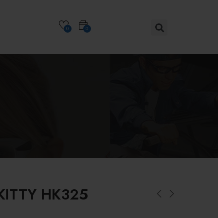
0
0
KITTY HK325