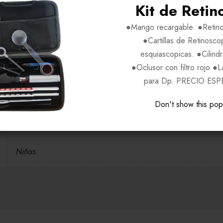
Kit de Retin
H45-V35-P17-V125
●Mango recargable. ●Retino
●Cartillas de Retinosco
Blue C3, Burgundy C1, Purple C2
esquiascopicas. ●Cilind
●Oclusor con filtro rojo ●
para Dp. PRECIO ESP
Acetato
Don't show this po
HELLO KITTY
Niñas