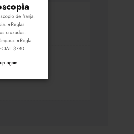
oscopia
scopio de franja.
pia. ●Reglas
ros cruzados.
Lámpara. ●Regla
ECIAL $780
pup again