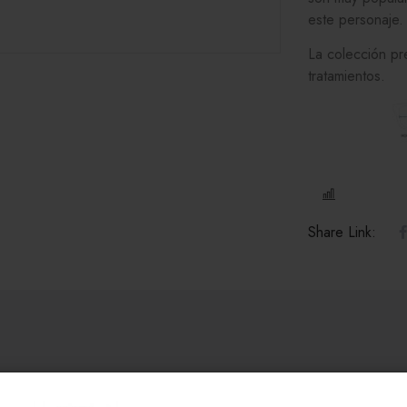
este personaje.
La colección pr
tratamientos.
COMPARE
Share Link: