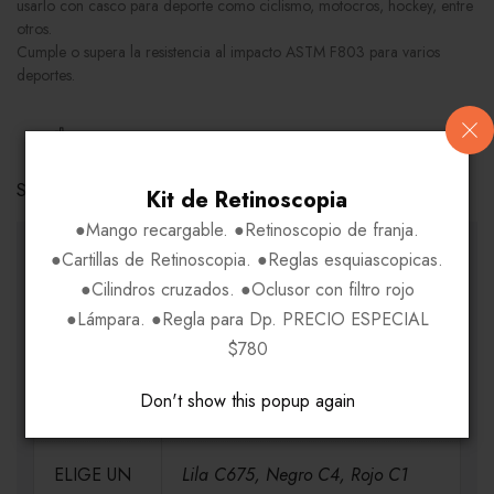
usarlo con casco para deporte como ciclismo, motocros, hockey, entre
otros.
Cumple o supera la resistencia al impacto ASTM F803 para varios
deportes.
COMPARE
Share Link:
Kit de Retinoscopia
●Mango recargable. ●Retinoscopio de franja.
INFORMACIÓN ADICIONAL
●Cartillas de Retinoscopia. ●Reglas esquiascopicas.
●Cilindros cruzados. ●Oclusor con filtro rojo
●Lámpara. ●Regla para Dp. PRECIO ESPECIAL
MEDIDAS
H53-V33-P17-VA130
$780
Don't show this popup again
MATERIAL
Policarbonato
ELIGE UN
Lila C675, Negro C4, Rojo C1