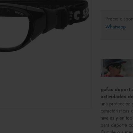
Precio dispon
Whatsapp
gafas deport
actividades de
una protección 
características 
niveles y en to
para deporte co
Cumple o supera