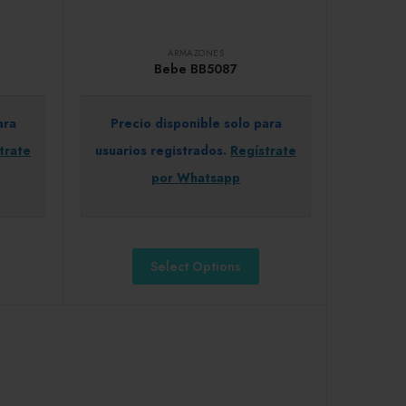
ARMAZONES
Bebe BB5087
ara
Precio disponible solo para
trate
usuarios registrados.
Regístrate
por Whatsapp
Select Options