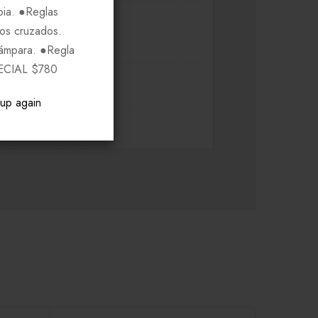
pia. ●Reglas
ros cruzados.
Lámpara. ●Regla
ECIAL $780
pup again