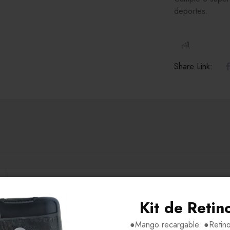
deportes.
COMPARE
Share Link:
H53-V33-P17-VA00
Kit de Retin
Policarbonato
●Mango recargable. ●Retino