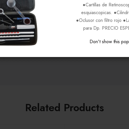
●Cartillas de Retinosco
Negro C4
esquiascopicas. ●Cilind
●Oclusor con filtro rojo ●
para Dp. PRECIO ESP
LIBERTY
Don't show this po
Unisex
Related Products