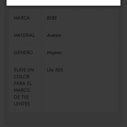
MEDIDAS
H56-V46-P15-VA135
MARCA
BEBE
MATERIAL
Acetato
GENERO
Mujeres
ELIGE UN
Lila 505
COLOR
PARA EL
MARCO
DE TUS
LENTES