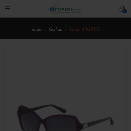
0
Inicio
Gafas
Bebe BBG7123