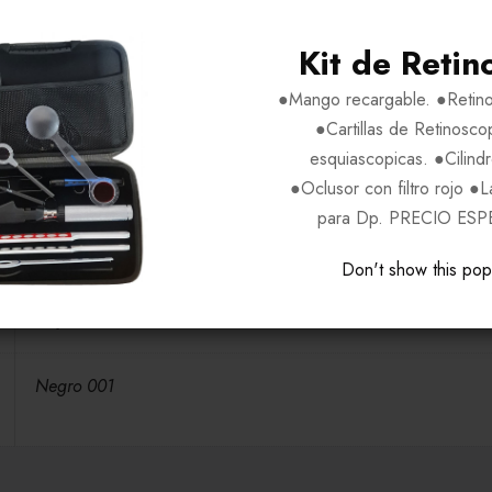
Kit de Retin
●Mango recargable. ●Retino
H59-V50-P16-VA122
●Cartillas de Retinosco
esquiascopicas. ●Cilind
BEBE
●Oclusor con filtro rojo ●
para Dp. PRECIO ESP
Acetato
Don't show this po
Mujeres
Negro 001