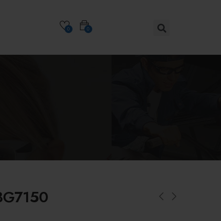
0
0
BG7150