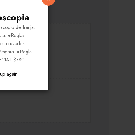
oscopia
scopio de franja.
pia. ●Reglas
ros cruzados.
Lámpara. ●Regla
ECIAL $780
pup again