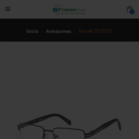
0
Inicio
Armazones
Benelli BE17313