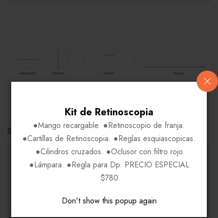
COMPARE
Kit de Retinoscopia
●Mango recargable. ●Retinoscopio de franja.
Share Link:
●Cartillas de Retinoscopia. ●Reglas esquiascopicas.
●Cilindros cruzados. ●Oclusor con filtro rojo
INFORMACIÓN ADICIONAL
●Lámpara. ●Regla para Dp. PRECIO ESPECIAL
$780
MEDIDAS
H54-V32-P18-VA140
Don't show this popup again