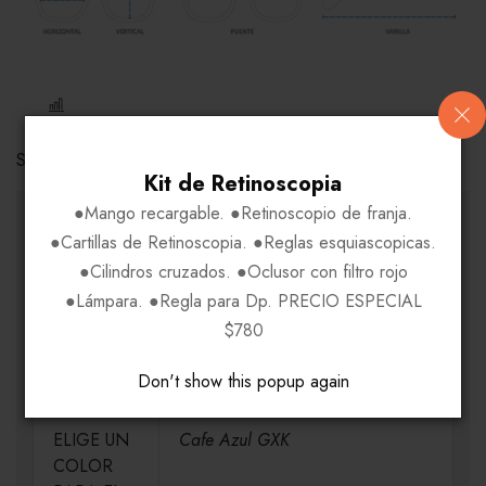
COMPARE
Share Link:
Kit de Retinoscopia
●Mango recargable. ●Retinoscopio de franja.
INFORMACIÓN ADICIONAL
●Cartillas de Retinoscopia. ●Reglas esquiascopicas.
●Cilindros cruzados. ●Oclusor con filtro rojo
●Lámpara. ●Regla para Dp. PRECIO ESPECIAL
MEDIDAS
H55-V36-P17-VA140
$780
MATERIAL
Metal
Don't show this popup again
ELIGE UN
Cafe Azul GXK
COLOR