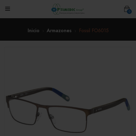
0
Inicio
Armazones
Fossil FO6015