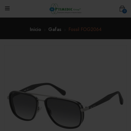
0
Inicio
Gafas
Fossil FOG2064