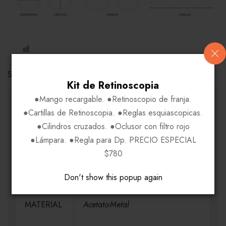
COMPARE
Share Link:
Kit de Retinoscopia
●Mango recargable. ●Retinoscopio de franja.
INFORMACIÓN ADICIONAL
●Cartillas de Retinoscopia. ●Reglas esquiascopicas.
●Cilindros cruzados. ●Oclusor con filtro rojo
●Lámpara. ●Regla para Dp. PRECIO ESPECIAL
MEDIDAS
H58-V45-P17-VA145
$780
MARCA
FOSSIL
Don't show this popup again
MATERIAL
Acetato-Metal