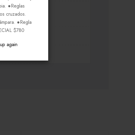
pia. ●Reglas
ros cruzados.
Lámpara. ●Regla
ECIAL $780
pup again