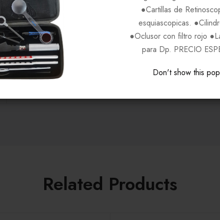
●Cartillas de Retinosco
Cafe Dorado C052
esquiascopicas. ●Cilind
●Oclusor con filtro rojo ●
para Dp. PRECIO ESP
GANT
Don't show this po
Unisex
Related Products