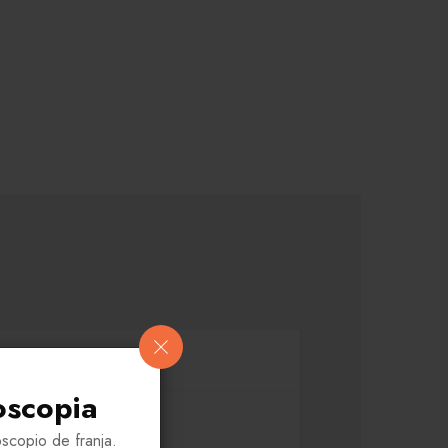
oscopia
scopio de franja.