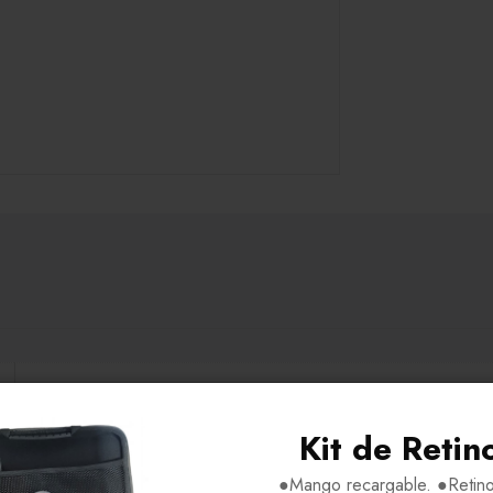
H49-V39-P20-VA145
Kit de Retin
Acetato-Metal
●Mango recargable. ●Retino