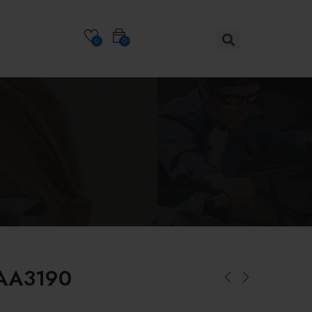
0
0
AA3190