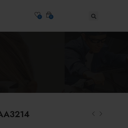
0
0
AA3214