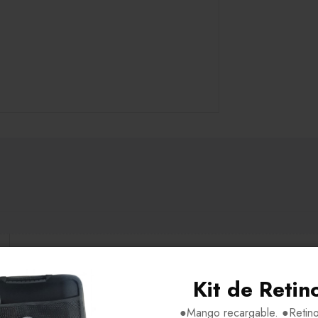
H52-V45-P18-VA145
Kit de Retin
Metal al Aire
●Mango recargable. ●Retino