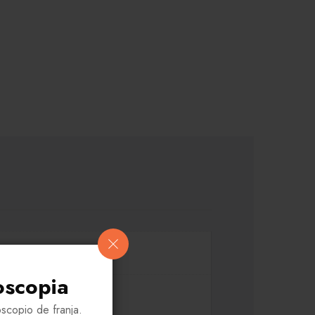
oscopia
scopio de franja.