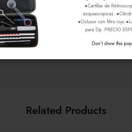
●Cartillas de Retinosco
Negro C001
esquiascopicas. ●Cilind
●Oclusor con filtro rojo ●
para Dp. PRECIO ESP
GANT
Don't show this po
Unisex
Related Products