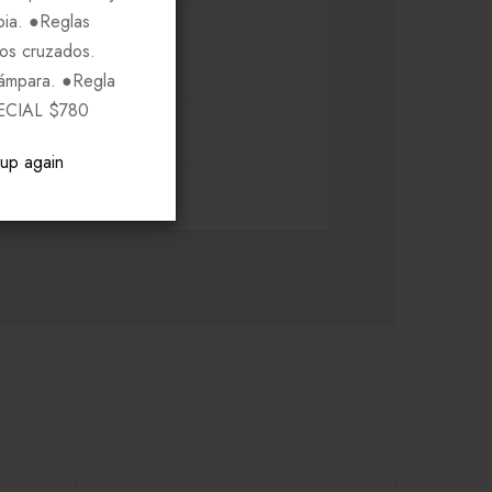
pia. ●Reglas
ros cruzados.
Lámpara. ●Regla
ECIAL $780
pup again