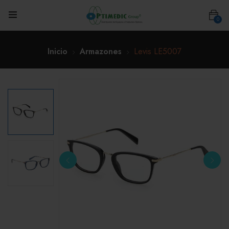
0
Inicio
Armazones
Levis LE5007