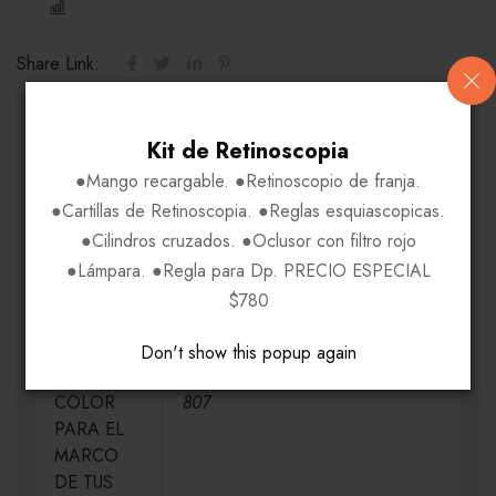
COMPARE
Share Link:
INFORMACIÓN ADICIONAL
Kit de Retinoscopia
●Mango recargable. ●Retinoscopio de franja.
●Cartillas de Retinoscopia. ●Reglas esquiascopicas.
MEDIDAS
H52-V37-P21-VA145, H52-V38-P21-
●Cilindros cruzados. ●Oclusor con filtro rojo
VA145
●Lámpara. ●Regla para Dp. PRECIO ESPECIAL
$780
MATERIAL
Acetato-Metal
Don't show this popup again
ELIGE UN
Azul Dorado PJP, Negro Dorado
COLOR
807
PARA EL
MARCO
DE TUS