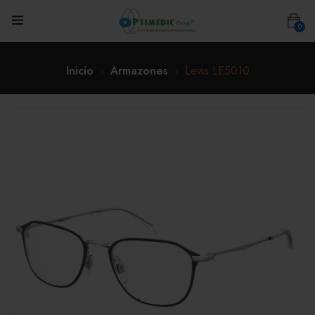
0
Inicio
Armazones
Levis LE5010