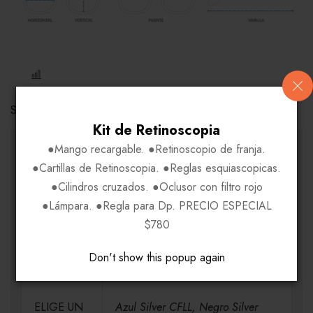
COMPARE
Share Link:
Kit de Retinoscopia
INFORMACIÓN ADICIONAL
●Mango recargable. ●Retinoscopio de franja.
●Cartillas de Retinoscopia. ●Reglas esquiascopicas.
●Cilindros cruzados. ●Oclusor con filtro rojo
MEDIDAS
H52-V38-P20-VA145, H52-V39-P19-
●Lámpara. ●Regla para Dp. PRECIO ESPECIAL
VA145
$780
Don't show this popup again
MATERIAL
Metal
ELIGE UN
Azul Silver CFLL, Negro Silver