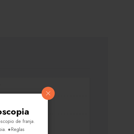
oscopia
scopio de franja.
o CPEFQT
pia. ●Reglas