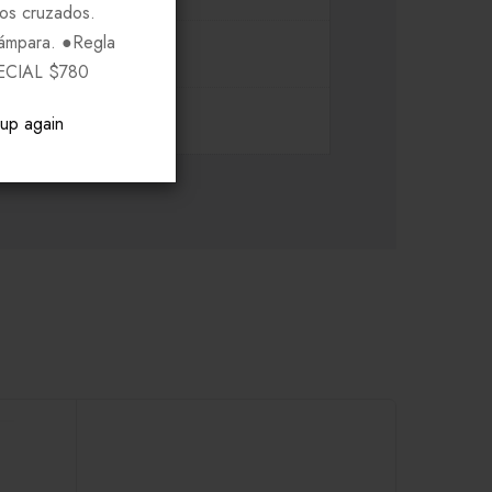
ros cruzados.
Lámpara. ●Regla
ECIAL $780
pup again