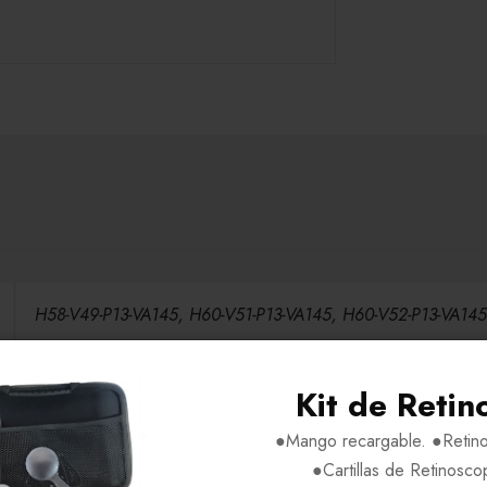
H58-V49-P13-VA145, H60-V51-P13-VA145, H60-V52-P13-VA145
Metal
Kit de Retin
●Mango recargable. ●Retino
Negro Silver C9N2, Rosado Dorado CDDBK1, Verde Dorad
●Cartillas de Retinosco