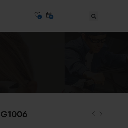
0
0
LEG1006