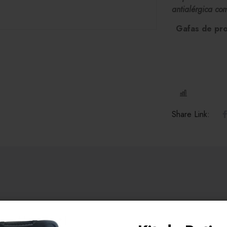
antialérgica com
Gafas de prot
COMPARE
Share Link: