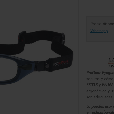
Precio dispon
Whatsapp
ProGear Eyegu
seguras y cómo
F803-3 y EN166
ergonómico y u
son adecuadas p
Lo puedes usar 
en policarbonat