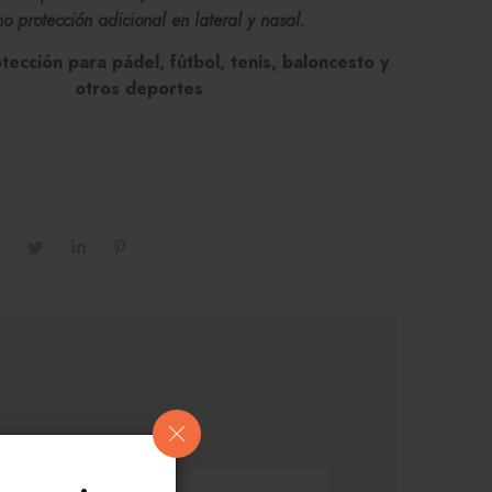
o protección adicional en lateral y nasal.
ección para pádel, fútbol, tenis, baloncesto y
otros deportes