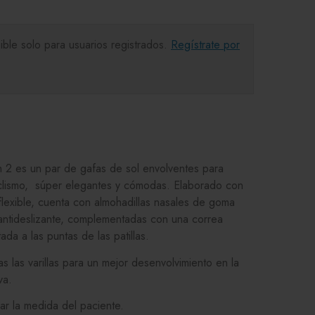
ible solo para usuarios registrados.
Regístrate por
 2 es un par de gafas de sol envolventes para
iclismo, súper elegantes y cómodas. Elaborado con
 flexible, cuenta con almohadillas nasales de goma
antideslizante, complementadas con una correa
ada a las puntas de las patillas.
 las varillas para un mejor desenvolvimiento en la
va.
r la medida del paciente.