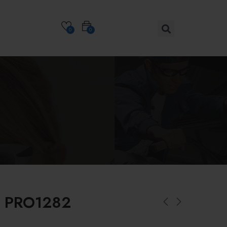
0
0
r PRO1282