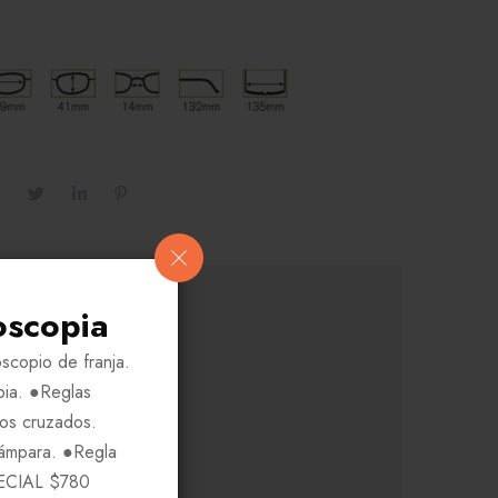
oscopia
scopio de franja.
pia. ●Reglas
ros cruzados.
Lámpara. ●Regla
ECIAL $780