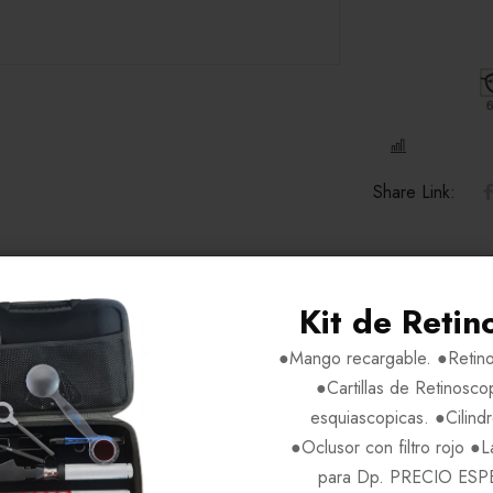
COMPARE
Share Link:
Kit de Retin
ADICIONAL
●Mango recargable. ●Retino
●Cartillas de Retinosco
esquiascopicas. ●Cilind
●Oclusor con filtro rojo ●
para Dp. PRECIO ESP