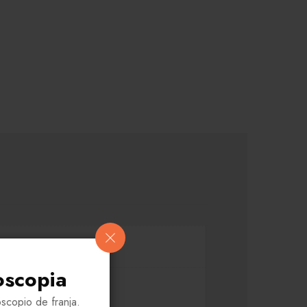
oscopia
scopio de franja.