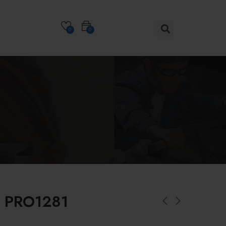
0
0
r PRO1281