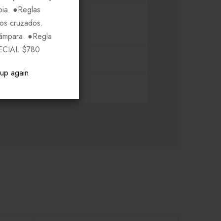
pia. ●Reglas
ros cruzados.
Lámpara. ●Regla
ECIAL $780
pup again