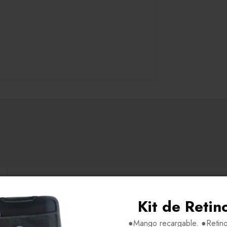
H69-V39-P11- VA135
Kit de Retin
Acetato
●Mango recargable. ●Retino