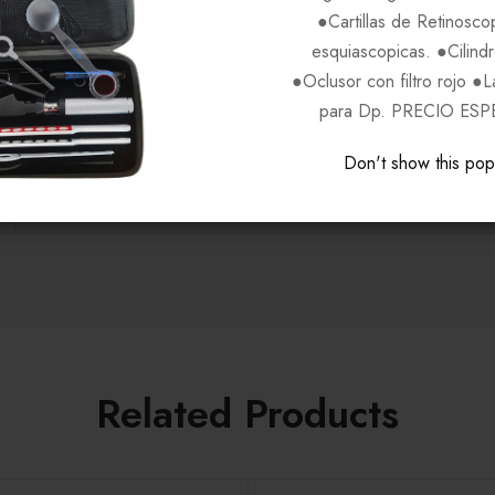
●Cartillas de Retinosco
Blanco C3
esquiascopicas. ●Cilind
●Oclusor con filtro rojo ●
para Dp. PRECIO ESP
PROGEAR
Don't show this po
Unisex
Related Products