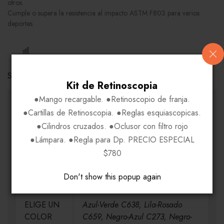
otros.
Cumple o supera la resistencia al impacto ASTM F803 para varios
deportes.
COMPARE
Share Link:
Kit de Retinoscopia
●Mango recargable. ●Retinoscopio de franja.
INFORMACIÓN ADICIONAL
●Cartillas de Retinoscopia. ●Reglas esquiascopicas.
●Cilindros cruzados. ●Oclusor con filtro rojo
●Lámpara. ●Regla para Dp. PRECIO ESPECIAL
MEDIDAS
H52-V32-P16-VA125
$780
MATERIAL
Policarbonato
Don't show this popup again
ELIGE UN
Azul-Verde C638, Lila-Rosado
COLOR
C659, Negro-Azul C273, Negro-