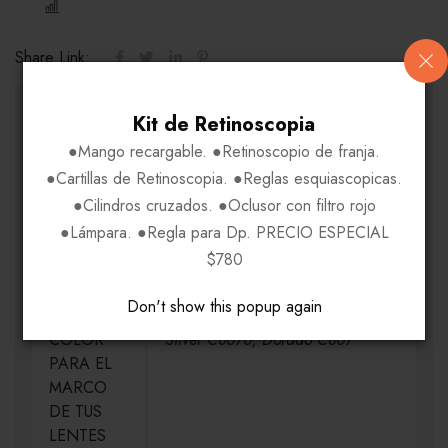
COMPARE
Share Link:
INFORMACIÓN ADICIONAL
Kit de Retinoscopia
●Mango recargable. ●Retinoscopio de franja.
●Cartillas de Retinoscopia. ●Reglas esquiascopicas.
MEDIDAS
H56-V42-P19-VA145
●Cilindros cruzados. ●Oclusor con filtro rojo
●Lámpara. ●Regla para Dp. PRECIO ESPECIAL
MATERIAL
Acetato-Metal
$780
Don't show this popup again
ELIGE UN
Cafe Silver C79UIR, Cafe Tortoise
COLOR
Silver C8670, Dorado C807
PARA EL
MARCO
DE TUS
LENTES