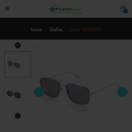
0
Inicio
Gafas
Levis LEG5003